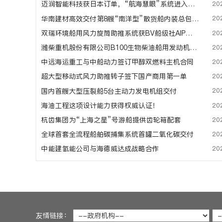
20
迈润智能科技获日本订单，“航海慧眼”系统进入海外市场
20
华南建材高效交付第8艘“南洋型”散货船内装总包工程
20
双瑞环境船用风力旋筒助推系统获BV船级社AIP认证
20
潍柴重机股份有限公司B100生物柴油船用发动机型式获得认可
20
中远海运重工与中船动力签订甲醇双燃料主机合同
20
超大型移动式风力助推转子签下国产商用第一单
20
国内首艘大型压裂船5台主动力发电机组交付
20
海油工程这项设计能力获得权威认证！
20
杭齿集团为“上海之星”号游船提供齿轮箱配套
20
全球首套全流程船舶碳捕集系统首罐二氧化碳交付
20
中能建氢能公司与海德威达成战略合作
友情链接：