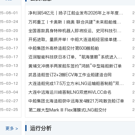
25-08-01
2
净利润54亿元｜扬子江船业发布2026年上半年度财务业绩
25-03-24
2
万邦重工丨卡奥斯丨晓奥 联合共建“未来船舶维修AI+Robot集群及智慧大脑”
25-03-20
2
全国首款具身特种机器人即将投运，史河科技引领船舶海工迈入“数据驱动”新时代
25-03-19
2
开拓进取，量质并举！中船大连造船经营接单捷报频传！
25-03-17
2
中船集团外高桥造船交付第600艘船舶
25-03-17
2
迈润智能科技获日本订单，“航海慧眼”系统进入海外市场
25-03-13
2
黄埔文冲携手两家船东签约“鸿鹄”中型箱船新订单
25-03-12
2
武昌造船签订2+2艘ECV海工作业船建造合同
25-03-12
2
大连造船完成17.5万立方米LNG运输船首制船“双试合一”试航
25-03-04
2
大连中远海运川崎首制LNG双燃料VLCC命名
25-02-27
2
中船集团北海造船获中远海发4艘21万吨散货船订单
25-02-25
2
第二艘大型Mark III Flex薄膜式LNG船交付
运行分析
更多 >