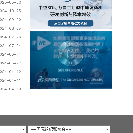
025-05-08
024-10-25
024-09-29
024-08-05
024-07-26
024-07-04
024-06-11
024-05-27
024-04-12
024-04-11
024-04-10