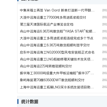
20
中集来福士再签 Van Oord 新单打造新一代甲醇多燃料海底铺石船
20
大连中远海运重工77000吨多用途纸浆船交付
20
第三届天津国际航运产业博览会定档
20
舟山中远海运6.36万吨散货船“YASA STAR”轮顺利签字交付
20
大连中远海运重工多用途纸浆船连续完成多个节点
20
舟山中远海运重工6.36万吨散货船顺利签字交付
20
启东中远海运海工NG20000型风电安装船正式命名
20
舟山中远海运重工LNG船舶修理关键技术攻关项目通过验收
20
舟山中远海运2万吨转载驳顺利交付
20
振华海工30000吨级重大件甲板运输船“振华37”轮顺利交付
20
象屿海装第70艘63500DWT散货船顺利交付
20
上海中远海运重工拓展LNG深冷系统改装项目助力企业创新发展
统计数据