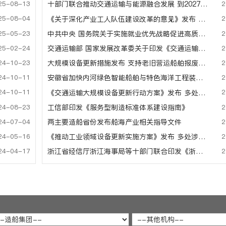
25-08-13
2
十部门联合推动交通运输与能源融合发展 到2027年交通行业电能占比达10%
25-08-04
2
《关于深化产业工人队伍建设改革的意见》发布 事关船舶工业技术人才队伍建设
25-05-23
2
中共中央 国务院关于实施就业优先战略促进高质量充分就业的意见
25-02-24
2
交通运输部 国家发展改革委关于印发《交通运输老旧营运船舶报废更新补贴实施细则》的通知
24-10-23
2
大规模设备更新措施发布 支持老旧营运船舶报废更新
24-10-11
2
安徽省加快内河绿色智能船舶与特色海洋工程装备高质量发展实施方案（2024-2027年）
24-10-11
2
《交通运输大规模设备更新行动方案》发布 多处涉及船舶行业
24-08-23
2
工信部印发《服务型制造标准体系建设指南》
24-07-04
2
两主要造船省份发布船海产业相关指导文件
24-05-16
2
《推动工业领域设备更新实施方案》发布 多处涉及船舶行业
24-04-17
2
浙江省经信厅浙江海事局等十部门联合印发《浙江省高端船舶与海工装备产业集群建设行动方案》