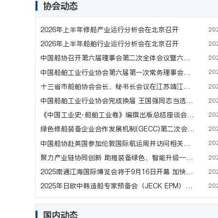
协会动态
20
2026年上半年修船产业运行分析会在北京召开
20
2026年上半年船舶行业运行分析会在北京召开
20
中国船协召开第六届理事会第二次全体会议暨六届二次常务理事会
20
中国船舶工业行业协会第六届第一次常务理事会会议在江苏靖江召开
20
十三省市船舶协会会长、秘书长会议在江苏靖江召开
20
中国船舶工业行业协会完成换届 王国强同志当选第六届理事会会长——第六届会员代表大会在北京隆重举行
20
《中国工业史·船舶工业卷》编撰出版总结座谈会在京召开
20
绿色修船装备企业合作发展机制(GECC)第二次会议在舟山召开
20
中国船协赴英国参加伦敦国际航运周并访问相关行业组织和企业
20
聚力产业链协同创新 助推装备绿色、智能升级——深远海新型海工装备论坛顺利召开
20
2025南通江海国际博览会将于9月16日开幕 加快打造世界级船舶海工产业集群
20
2025年日欧中韩造船专家预备会（JECK EPM）在日本今治召开
国内动态