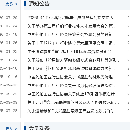
通知公告
更多 >
26-07-29
2
2026船舶企业物资采购与供应链管理创新交流大会通知
26-07-24
2
关于举办第二届船舶行业技能人才发展大会的第一轮通知
26-07-15
2
中国船舶工业行业协会铸锻分会招募会员的通知
26-01-26
2
关于中国船舶工业行业协会第六届理事会届中调整负责人人选的公示
26-01-23
2
关于邀请参加“第12届广州国际海事贸易展览会”的通知
25-11-24
2
关于发布《船用磁力驱动多级立式离心泵》等9项团体标准的公告
25-11-18
2
关于发布《船用柴油机SCR高温蝶阀试验方法》等12项团体标准的公告
25-10-16
2
中国船舶工业行业协会关于《船舶钢材激光清理安全要求》等5项团体标准的立项公示
25-09-23
2
中国船舶工业行业协会关于《滚装船坡道防滑涂层施工工艺》等19项团体标准的立项公示
25-09-22
2
中国船舶工业行业协会关于终止17项 团体标准计划的通知
25-09-09
2
关于召开“第二届船舶绿色涂装及表面处理技术研讨会”的通知
25-07-28
2
关于邀请参加“长兴船舶与海工产业发展沙龙”的通知
会员动态
更多 >