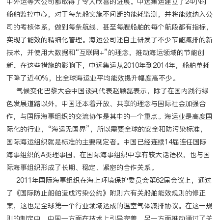
中外运等大公司都取得了令人欣喜的进展。中远集运建立了24小时
船舶监控中心，对于每条船实施不间断的能耗监测，并将能效纳入公
司的考核体系，做到每条航线、甚至每艘船舶的每个航段都有指标，
实现了能效的精细化管理。海运公司还自主研发了不少节能减排的新
技术，并使用大数据和“互联网+”的理念，推动海运领域的节能创
新。在这些措施的影响下，中远集运从2010年到2014年，船舶单耗
下降了近40%，比全球海运业平均能效提升幅度高不少。
气候变化巴黎大会中国谈判代表赵颖磊表示，除了在国内践行绿
色发展道路以外，中国还本着开放、共享的理念与国际社会加强合
作，与国际海事组织的交流协作是其中的一个重点。海运业是高度国
际化的行业，“海运无国界”，所以需要全球的安全和防污染标准，
国际海运组织就是标准的主要制定者。中国已经连续14届连任国际
海事组织的A类理事国，在国际海事组织中享有较大话语权，也与国
际海事组织形成了长期、稳定、紧密的合作关系。
2011年国际海事组织在海上环境保护委员会第62届会议上，通过
了《国际防止船舶造成污染公约》附则六有关船舶能效规则的修正
案，这也是全球第一个行业领域达成的温室气体减排协议。在这一规
则的制定中，中国一方面在技术上引导完善，另一方面推动通过了关