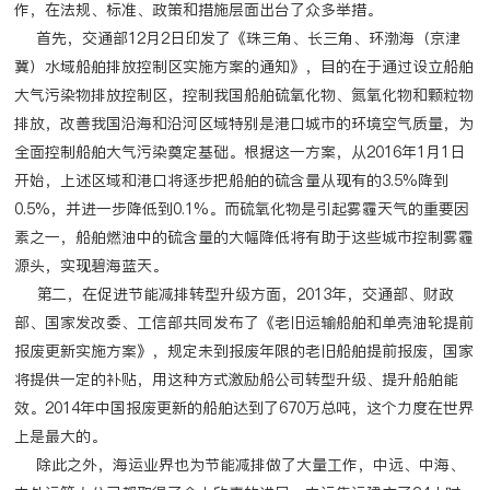
作，在法规、标准、政策和措施层面出台了众多举措。
首先，交通部12月2日印发了《珠三角、长三角、环渤海（京津
冀）水域船舶排放控制区实施方案的通知》，目的在于通过设立船舶
大气污染物排放控制区，控制我国船舶硫氧化物、氮氧化物和颗粒物
排放，改善我国沿海和沿河区域特别是港口城市的环境空气质量，为
全面控制船舶大气污染奠定基础。根据这一方案，从2016年1月1日
开始，上述区域和港口将逐步把船舶的硫含量从现有的3.5%降到
0.5%，并进一步降低到0.1%。而硫氧化物是引起雾霾天气的重要因
素之一，船舶燃油中的硫含量的大幅降低将有助于这些城市控制雾霾
源头，实现碧海蓝天。
第二，在促进节能减排转型升级方面，2013年，交通部、财政
部、国家发改委、工信部共同发布了《老旧运输船舶和单壳油轮提前
报废更新实施方案》，规定未到报废年限的老旧船舶提前报废，国家
将提供一定的补贴，用这种方式激励船公司转型升级、提升船舶能
效。2014年中国报废更新的船舶达到了670万总吨，这个力度在世界
上是最大的。
除此之外，海运业界也为节能减排做了大量工作，中远、中海、