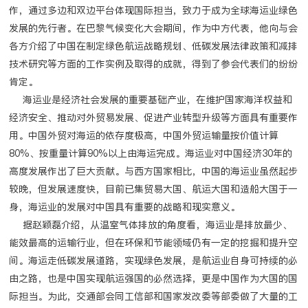
作，通过多边和双边平台体现国际担当，致力于成为全球海运业绿色
发展的先行者。在巴黎气候变化大会期间，作为中方代表，他向与会
各方介绍了中国在制定绿色航运战略规划、低碳发展法律政策和减排
技术研究等方面的工作实例及取得的成就，得到了参会代表们的纷纷
肯定。
海运业是经济社会发展的重要基础产业，在维护国家海洋权益和
经济安全、推动对外贸易发展、促进产业转型升级等方面具有重要作
用。中国外贸对海运的依存度极高，中国外贸运输量按价值计算
80%、按重量计算90%以上由海运完成。海运业对中国经济30年的
高度发展作出了巨大贡献。与西方国家相比，中国的海运业虽然起步
较晚，但发展速度快，目前已集贸易大国、航运大国和造船大国于一
身，海运业的发展对中国具有重要的战略和现实意义。
据赵颖磊介绍，从温室气体排放的角度看，海运业是排放最少、
能效最高的运输行业，但在环保和节能领域仍有一定的挖掘和提升空
间。海运走低碳发展道路，实现绿色发展，是航运业自身可持续的必
由之路，也是中国实现航运强国的必然选择，更是中国作为大国的国
际担当。为此，交通部会同工信部和国家发改委等部委做了大量的工