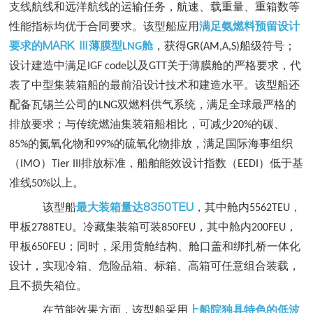
支线航线和远洋航线的运输任务，航速、载重量、重箱数等
性能指标均优于合同要求。该型船应用
满足氨燃料预留设计
MARK Ⅲ
要求的
薄膜型
舱
，获得
船级符号；
LNG
GR(AM,A,S)
设计建造中满足
以及
关于薄膜舱的严格要求，代
IGF code
GTT
表了中型集装箱船的最前沿设计技术和建造水平。该型船还
配备瓦锡兰公司的
双燃料供气系统，满足全球最严格的
LNG
排放要求；与传统燃油集装箱船相比，可减少
的碳、
20%
的氮氧化物和
的硫氧化物排放，满足国际海事组织
85%
99%
（
）
排放标准，船舶能效设计指数（
）低于基
IMO
Tier III
EEDI
准线
以上。
50%
8350TEU
该型船
最大装箱量达
，其中舱内
，
5562TEU
甲板
。冷藏集装箱可装
，其中舱内
，
2788TEU
850FEU
200FEU
甲板
；同时，采用货舱结构、舱口盖和绑扎桥一体化
650FEU
设计，实现冷箱、危险品箱、标箱、高箱可任意组合装载，
且不损失箱位。
在节能效果方面，该型船采用
上船院独具特色的低波