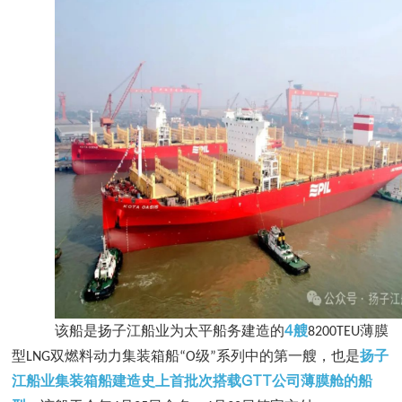
4
该船是扬子江船业为太平船务建造的
艘
薄膜
8200TEU
型
双燃料动力集装箱船
级
系列中的第一艘，也是
扬子
LNG
“O
”
GTT
江船业集装箱船建造史上首批次搭载
公司薄膜舱的船