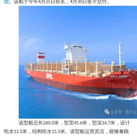
型
。该船于今年
月
日命名，
月
日签字交付。
4
25
4
30
该型船总长
米，型宽
米，型深
米，设计
260.0
45.6
24.7
吃水
米，结构吃水
米。该型船运营灵活，能够兼顾
12.5
15.5