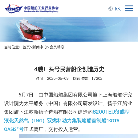
中文
当前位置：
首页
>
新闻中心
>
会员动态
4艘！头号民营船企创造历史
时间：2025-05-09
阅读次数：17202
月
日，由中国船舶集团有限公司旗下上海船舶研究
5
7
设计院为太平船务（中国）有限公司研发设计、扬子江船业
8200TEU
集团旗下江苏新扬子造船有限公司建造的
薄膜型
液化天然气（
）双燃料动力集装箱船首制船
LNG
“KOTA
号
正式离厂，交付投入运营。
OASIS”