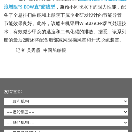
浪增阻
直
艏线型
，兼顾不同吃水下的阻力性能，配
“S-BOW
”
备了全悬挂扭曲舵和上船院下属企业研发设计的节能导管，
节能效果良好。此外，该船主机采用
废气处理技
WinGD iCER
术，有效减少甲烷的逃逸和二氧化碳的排放。据悉，该系列
船的最后
艘还将配备艏部减风阻挡风罩和开式脱硫装置。
2
记者
吴秀霞
中国船舶报
友情链接：