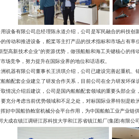
船用设备有限公司总经理陈永道介绍，公司是军民融合的科技创
心的传动和推进设备，舵桨等主打产品的技术指标和市场占有率
新型高新技术企业
的资源优势，做强船舶和海工关键核心的传
”
与市场竞争，努力提升在国际业界的地位和话语权。
绿洲机器有限公司董事长王洪琪介绍，公司已建设完善起重机、
家船舶配套企业建立了研发合作关系，目前公司在全力研发环保
听取情况介绍后建议，公司是国内船舶配套领域的重要头部企业
，要充分考虑当前优势领域和不足之处，对标国际业界特别是欧
发挥好中国船协舱室机械分会平台作用，为中国船舶工业产业链
郭大成在镇江调研江苏科技大学和江苏省镇江船厂
集团
有限公
(
)