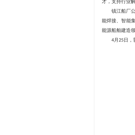
才，支持行业
镇江船厂
能焊接、智能
能源船舶建造
月
日，
4
25