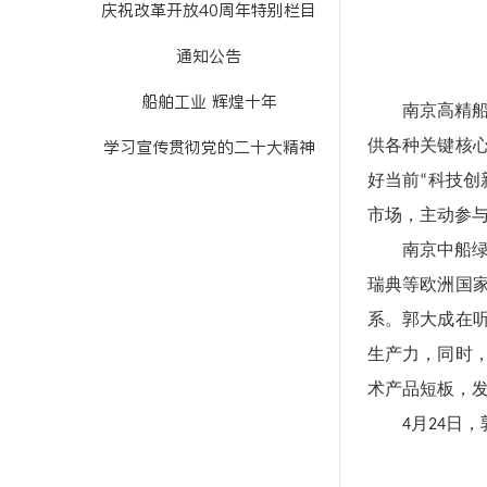
庆祝改革开放40周年特别栏目
通知公告
船舶工业 辉煌十年
南京高精
学习宣传贯彻党的二十大精神
供各种关键核
好当前
科技创
“
市场，主动参
南京中船
瑞典等欧洲国
系。郭大成在
生产力，同时
术产品短板，
月
日，
4
24