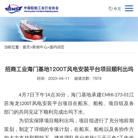
中文
当前位置：
首页
>
新闻中心
>
国内动态
招商工业海门基地1200T风电安装平台项目顺利出坞
时间：2023-04-11
阅读次数：7679
月
日下午
点
分，海门基地承建
江
4
7
14
30
CMHI-273-01
苏海龙
风电安装平台项目在船东、船检、项目组及各
1200T
部门的共同见证下顺利完成出坞下水。
为切实保障项目顺利出坞，项目组进行了充分地前期
策划，制定了详细的专项计划，在船东、船检以及各协作方
的大力支持和帮助下，建造团队充分发扬
“三干三色”工作作