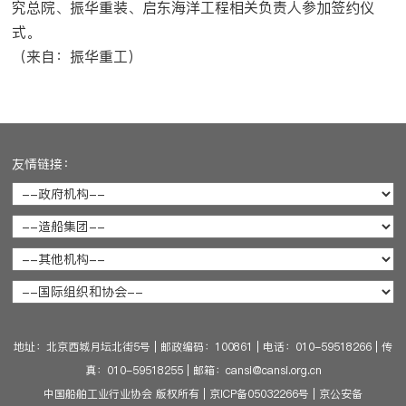
究总院、振华重装、启东海洋工程相关负责人参加签约仪
式。
（来自：振华重工）
友情链接：
地址：北京西城月坛北街5号
|
邮政编码：100861
|
电话：010-59518266
|
传
真：010-59518255
|
邮箱：cansi@cansi.org.cn
中国船舶工业行业协会 版权所有
|
京ICP备05032266号
|
京公安备