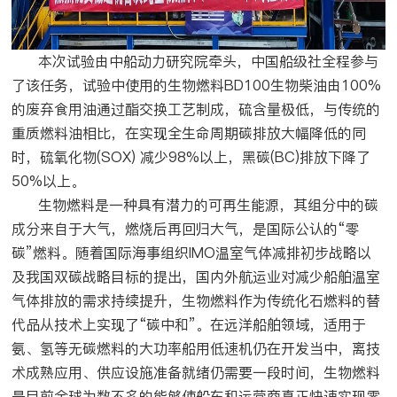
本次试验由中船动力研究院牵头，中国船级社全程参与
了该任务，试验中使用的生物燃料BD100生物柴油由100%
的废弃食用油通过酯交换工艺制成，硫含量极低，与传统的
重质燃料油相比，在实现全生命周期碳排放大幅降低的同
时，硫氧化物(SOX) 减少98%以上，黑碳(BC)排放下降了
50%以上。
生物燃料是一种具有潜力的可再生能源，其组分中的碳
成分来自于大气，燃烧后再回归大气，是国际公认的“零
碳”燃料。随着国际海事组织IMO温室气体减排初步战略以
及我国双碳战略目标的提出，国内外航运业对减少船舶温室
气体排放的需求持续提升，生物燃料作为传统化石燃料的替
代品从技术上实现了“碳中和”。在远洋船舶领域，适用于
氨、氢等无碳燃料的大功率船用低速机仍在开发当中，离技
术成熟应用、供应设施准备就绪仍需要一段时间，生物燃料
是目前全球为数不多的能够使船东和运营商真正快速实现零