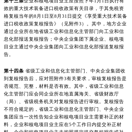
第十三条
企业和核电项目业主应按照下年
1
月
1
日执行有
效的重大技术装备进口税收政策有关目录，于其免税资
格复核当年的
8
月
1
日至
8
月
31
日提交《享受重大技术装备
进口税收政策复核报告》（见附件
3
）。其中，地方企业
通过企业所在地省级工业和信息化主管部门向工业和信
息化部报送复核报告；中央企业集团下属企业、核电项
目业主通过中央企业集团向工业和信息化部报送复核报
告。
第十四条
省级工业和信息化主管部门、中央企业集团收
到复核报告后，应对照附件
3
有关要求，审核复核报告是
否规范、完整，材料是否有效。其中，省级工业和信息
化主管部门应会同企业所在地直属海关、省级财政厅
（局）、省级税务机关对复核报告进行审核。复核报告
不符合规定的，省级工业和信息化主管部门、中央企业
集团应当一次性告知企业和核电项目业主需要补正的材
料，企业和核电项目业主应在
5
个工作日内提交补正材