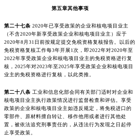
第五章
其他事项
第二十七条
2020
年已享受政策的企业和核电项目业主
（不含
2020
年新享受政策企业和核电项目业主）应于
2020
年
8
月
31
日前按规定提交免税资格复核报告。以后的
免税资格复核工作每
3
年开展
1
次，即
2022
年对
2020
年至
2022
年享受政策企业和核电项目业主的免税资格进行复
核，
2025
年对
2023
年至
2025
年享受政策企业和核电项目
业主的免税资格进行复核，以此类推。
第二十八条
工业和信息化部会同有关部门适时对企业和
核电项目业主执行政策情况进行监督检查和评估。享受
政策的企业和核电项目业主如违反规定，将免税进口的
零部件、原材料擅自转让、移作他用或者进行其他处
置，被依法追究刑事责任的，从违法行为发现之日起停
止享受政策。