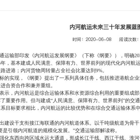
内河航运未来三十年发展蓝
时间：2020-06-08
阅读次数：
交通运输部印发《内河航运发展纲要》（下称《纲要》），明确203
35年，基本建成人民满意、保障有力、世界前列的现代化内河航运
路进港；内河货物周转量占全社会比重达到9%。
标的实现，《纲要》提出了一系列具体任务，包括推进港航企业
推进合资合作和兼并重组。
表示，内河航运是综合运输体系和水资源综合利用的重要组成部
了重要作用。但与建成“人民满意、保障有力、世界前列”的交通
体系目标要求相比，内河航运的比较优势和在综合交通运输体系
出建设干支衔接江海联通的内河航道体系。以千吨级航道为骨干
要是引领内河航道的规模化发展。”交通运输部解读称。
强化东西向跨区域水运大通道，形成长江干线、西江干线、淮河