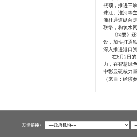
瓶颈，推进三
珠江、淮河等
湘桂通道纵向
联络，构筑水
《纲要》还
设，加快打通铁
深入推进港口
在6月2日
力，在智慧绿
中彰显硬核力
（来自：经济
友情链接：