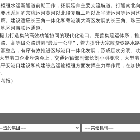
峡枢纽水运新通道前期工作，拓展延伸主要支流航道。打通南北
主要水系间的京杭运河黄河以北段复航工程以及平陆运河等运河
走廊。建设适应长三角一体化和粤港澳大湾区发展的长三角、珠
网地区河海联运通道。
提出打造集约高效功能协同的现代化港口。完善集疏运体系，推
路、高等级公路进港“最后一公里”，着力提升大宗散货铁路水
资源整合，有序有效推进区域港口一体化发展，形成层次分明、
的大型港口企业座谈会上，交通运输部副部长刘小明要求，大型
色平安港口建设和构建综合运输枢纽方面发挥主力军作用，在加
量。
参考报）